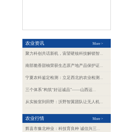
农业资讯
More >
聚力科创共话新机，宙望硬核科技解锁智...
南部脆香甜柚荣获生态原产地产品保护证...
宁夏农科鉴定检测：立足西北的农业检测...
三个体系”构筑“好运诚品”——山西运...
从实验室到田野：沃野智翼团队让无人机...
农业行情
More >
辉县市豫北种业：科技育良种 诚信兴三...