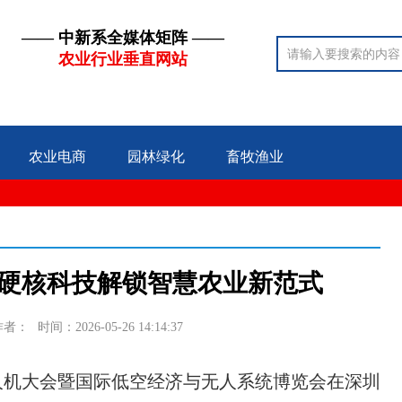
—— 中新系全媒体矩阵 ——
农业行业垂直网站
农业电商
园林绿化
畜牧渔业
硬核科技解锁智慧农业新范式
作者：
时间：2026-05-26 14:14:37
无人机大会暨国际低空经济与无人系统博览会在深圳