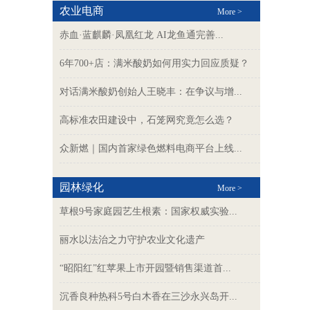
农业电商
More >
赤血·蓝麒麟·凤凰红龙 AI龙鱼通完善...
6年700+店：满米酸奶如何用实力回应质疑？
对话满米酸奶创始人王晓丰：在争议与增...
高标准农田建设中，石笼网究竟怎么选？
众新燃｜国内首家绿色燃料电商平台上线...
园林绿化
More >
草根9号家庭园艺生根素：国家权威实验...
丽水以法治之力守护农业文化遗产
“昭阳红”红苹果上市开园暨销售渠道首...
沉香良种热科5号白木香在三沙永兴岛开...